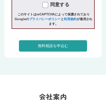
本サイトにおいて「個人情報」とは、特定
同意する
の個人を識別できる情報（氏名、住所、電
話番号、メールアドレス、性別など）、お
このサイトはreCAPTCHAによって保護されており
Googleの
プライバシーポリシー
と
利用規約
が適用され
よび、お客様がご利用になったサービスの
ます。
内容、ご利用日時、ご利用回数などのご利
用内容・ご利用履歴に関する情報を指しま
す。
個人情報の管理
当社は、お客様の個人情報を正確かつ最新
の状態に保ち、個人情報への不正アクセ
ス・紛失・滅失・破損・毀損・改ざん・漏
洩などを防止するため、セキュリティシス
テムの維持・管理体制の整備・教育の徹底
などの必要な措置を講じ、安全対策を実施
し個人情報の厳重な管理を行ないます。
会社案内
個人情報の収集と利用目的